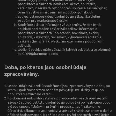
produktech a službách, novinkách, akcích, soutěžích,
katalozích, inzerátech, vyhodnocení soutěží a zasílání výher,
přání k svátku a narozeninám a podobných akcích.
společnost neposkytuje osobní údaje zákazníka třetím
osobám pro marketingové účely.
Společnost tímto informuje své zákazníky, že bez jejich
souhlasu není možné zasílat zákazníkovi informace o
produktech a službách Společnosti, novinkách, akcích,
soutěžích, katalozích, reklamách, vyhodnocení soutěží a
zasílání výher, přání k svátku, narozeninám a podobných
událostí.
Udělený souhlas může zákazník kdykoli odvolat, a to písemně
na
GDPR@harmonelo.com
.
Doba, po kterou jsou osobní údaje
zpracovávány.
Osobní údaje zákazníků společnosti jsou zpracovávány po dobu, po
kterou společnost těmto osobám poskytuje své služby, resp. po
dobu trvání smluvního vztahu.
Po ukončení smluvního vztahu a po vypořádání všech souvisejících
závazků společnost tyto osobní údaje uchovává po nezbytnou dobu
vyžadovanou příslušnými právními předpisy, např. zákonem o
účetnictví, zákonem o archivnictví a spisové službě, zákonem o dani z
přidané hodnoty apod, jakož i po dobu trvání obecných a zvláštních