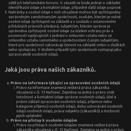
sdělí při telefonickém hovoru. V zásadě se bude jednat o základní
identifikační údaje a kontaktní údaje, případně další údaje popisné.
Nahrávky a osobní údaje v nich obsažené mohou být zpřístupněny
oprávněným zaměstnancům společnosti, osobám, kterým je nutné
osobní údaje zpřístupnit na základě a v souladu s ustanoveními
příslušných právních předpisů, subjektům, kterým správce je
oprávněna zpřístupnit osobní údaje za účelem ochrany práv a
povinností vyplývajících z jednání o smluvním vztahu nebo ze
smluvního vztahu samotného a společnostem či jiným subjektům,
které pro společnost vykonávají činnost na základě smluv o službách
nebo spolupráci. V druhém případě tyto společnosti vystupují jako
zpracovatelé osobních údajů.
Jaká jsou práva našich zákazníků.
Právo na informace týkající se zpracování osobních údajů
Právo na informace znamená veškerá práva zákazníka
obsažená v čl. 13 Nařízení. Zejména se jedná o právo znát
totožnost a kontaktní údaje správce osobních údajů, účel a
právní základ zpracování osobních údajů, příjemce nebo
kategorie příjemců osobních údajů, dobu uchovávání osobních
údajů osobních údajů, práva subjektu (zákazníků) a možnosti
jejich uplatnění.
Právo na přístup k osobním údajům
Právo na přístup k osobním údajům znamená veškerá práva
zákazníka obsažená v čl. 15 Nařízení. Zejména se jedná o právo