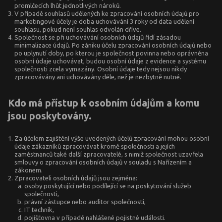
promlčecích lhůt jednotlivých nároků.
V případě souhlasů udělených ke zpracování osobních údajů pro
marketingové účely je doba uchovávání 3 roky od data udělení
souhlasu, pokud není souhlas odvolán dříve.
Společnost se při uchovávání osobních údajů řídí zásadou
minimalizace údajů. Po zániku účelu zpracování osobních údajů nebo
po uplynutí doby, po kterou je společnost povinna nebo oprávněna
osobní údaje uchovávat, budou osobní údaje z evidence a systému
společnosti zcela vymazány. Osobní údaje tedy nejsou nikdy
zpracovávány ani uchovávány déle, než je nezbytně nutné.
Kdo má přístup k osobním údajům a komu
jsou poskytovány.
Za účelem zajištění výše uvedených účelů zpracování mohou osobní
údaje zákazníků zpracovávat kromě společnosti a jejích
zaměstnanců také další zpracovatelé, s nimiž společnost uzavřela
smlouvy o zpracování osobních údajů v souladu s Nařízením a
zákonem.
Zpracovateli osobních údajů jsou zejména:
osoby poskytující nebo podílející se na poskytování služeb
společnosti,
právní zástupce nebo auditor společnosti,
IT technik,
pojišťovna v případě nahlášené pojistné události.