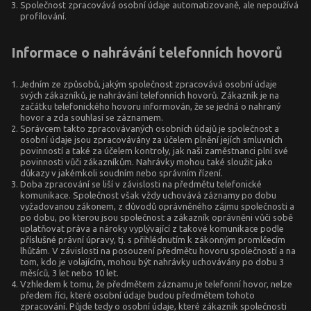
Společnost zpracovává osobní údaje automatizovaně, ale nepoužívá
profilování.
Informace o nahrávání telefonních hovorů
Jedním ze způsobů, jakým společnost zpracovává osobní údaje
svých zákazníků, je nahrávání telefonních hovorů. Zákazník je na
začátku telefonického hovoru informován, že se jedná o nahraný
hovor a zda souhlasí se záznamem.
Správcem takto zpracovávaných osobních údajů je společnost a
osobní údaje jsou zpracovávány za účelem plnění jejích smluvních
povinností a také za účelem kontroly, jak naši zaměstnanci plní své
povinnosti vůči zákazníkům. Nahrávky mohou také sloužit jako
důkazy v jakémkoli soudním nebo správním řízení.
Doba zpracování se liší v závislosti na předmětu telefonické
komunikace. Společnost však vždy uchovává záznamy po dobu
vyžadovanou zákonem, z důvodů oprávněného zájmu společnosti a
po dobu, po kterou jsou společnost a zákazník oprávněni vůči sobě
uplatňovat práva a nároky vyplývající z takové komunikace podle
příslušné právní úpravy, tj. s přihlédnutím k zákonným promlčecím
lhůtám. V závislosti na posouzení předmětu hovoru společností a na
tom, kdo je volajícím, mohou být nahrávky uchovávány po dobu 3
měsíců, 3 let nebo 10 let.
Vzhledem k tomu, že předmětem záznamu je telefonní hovor, nelze
předem říci, které osobní údaje budou předmětem tohoto
zpracování. Půjde tedy o osobní údaje, které zákazník společnosti