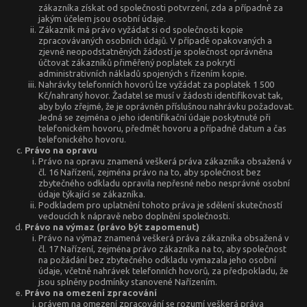
zákazníka získat od společnosti potvrzení, zda a případně za
jakým účelem jsou osobní údaje.
Zákazník má právo vyžádat si od společnosti kopie
zpracovávaných osobních údajů. V případě opakovaných a
zjevně neopodstatněných žádostí je společnost oprávněna
účtovat zákazníků přiměřený poplatek za pokrytí
administrativních nákladů spojených s řízením kopie.
Nahrávky telefonních hovorů lze vyžádat za poplatek 1 500
Kč/nahraný hovor. Žadatel se musí v žádosti identifikovat tak,
aby bylo zřejmé, že je oprávněn příslušnou nahrávku požadovat.
Jedná se zejména o jeho identifikační údaje poskytnuté při
telefonickém hovoru, předmět hovoru a případně datum a čas
telefonického hovoru.
Právo na opravu
Právo na opravu znamená veškerá práva zákazníka obsažená v
čl. 16 Nařízení, zejména právo na to, aby společnost bez
zbytečného odkladu opravila nepřesné nebo nesprávné osobní
údaje týkající se zákazníka.
Podkladem pro uplatnění tohoto práva je sdělení skutečností
vedoucích k nápravě nebo doplnění společnosti.
Právo na výmaz (právo být zapomenut)
Právo na výmaz znamená veškerá práva zákazníka obsažená v
čl. 17 Nařízení, zejména právo zákazníka na to, aby společnost
na požádání bez zbytečného odkladu vymazala jeho osobní
údaje, včetně nahrávek telefonních hovorů, za předpokladu, že
jsou splněny podmínky stanovené Nařízením.
Právo na omezení zpracování
právem na omezení zpracování se rozumí veškerá práva