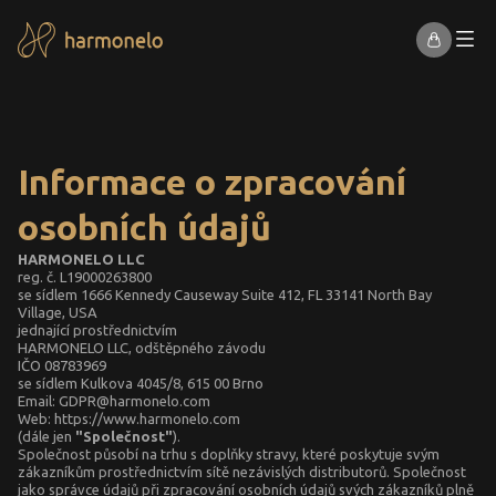
Informace o zpracování
osobních údajů
HARMONELO LLC
reg. č. L19000263800
se sídlem 1666 Kennedy Causeway Suite 412, FL 33141 North Bay
Village, USA
jednající prostřednictvím
HARMONELO LLC, odštěpného závodu
IČO 08783969
se sídlem Kulkova 4045/8, 615 00 Brno
Email:
GDPR@harmonelo.com
Web:
https://www.harmonelo.com
(dále jen
"Společnost"
).
Společnost působí na trhu s doplňky stravy, které poskytuje svým
zákazníkům prostřednictvím sítě nezávislých distributorů. Společnost
jako správce údajů při zpracování osobních údajů svých zákazníků plně