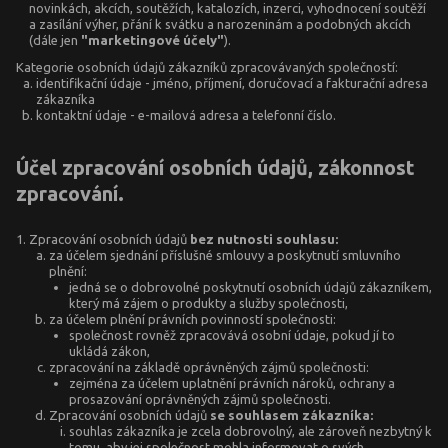
novinkách, akcích, soutěžích, katalozích, inzerci, vyhodnocení soutěží
a zasílání výher, přání k svátku a narozeninám a podobných akcích
(dále jen
"marketingové účely"
).
Kategorie osobních údajů zákazníků zpracovávaných společností:
identifikační údaje - jméno, příjmení, doručovací a fakturační adresa
zákazníka
kontaktní údaje - e-mailová adresa a telefonní číslo.
Účel zpracování osobních údajů, zákonnost
zpracování.
Zpracování osobních údajů
bez nutnosti souhlasu:
za účelem sjednání příslušné smlouvy a poskytnutí smluvního
plnění:
jedná se o dobrovolné poskytnutí osobních údajů zákazníkem,
který má zájem o produkty a služby společnosti,
za účelem plnění právních povinností společnosti:
společnost rovněž zpracovává osobní údaje, pokud jí to
ukládá zákon,
zpracování na základě oprávněných zájmů společnosti:
zejména za účelem uplatnění právních nároků, ochrany a
prosazování oprávněných zájmů společnosti.
Zpracování osobních údajů
se souhlasem zákazníka:
souhlas zákazníka je zcela dobrovolný, ale zároveň nezbytný k
tomu, aby jej společnost mohla informovat o svých