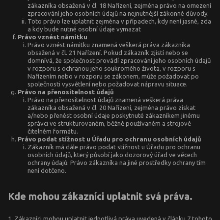
zákazníka obsažená v čl. 18 Nařízení, zejména právo na omezení
zpracování jeho osobních údajů na nejnutnější zákonné důvody.
Toto právo lze uplatnit zejména v případech, kdy není jasné, zda
a kdy bude nutné osobní údaje vymazat
Právo vznést námitku
Právo vznést námitku znamená veškerá práva zákazníka
obsažená v čl. 21 Nařízení. Pokud zákazník zjistí nebo se
domnívá, že společnost provádí zpracování jeho osobních údajů
v rozporu s ochranou jeho soukromého života, v rozporu s
Nařízením nebo v rozporu se zákonem, může požadovat po
společnosti vysvětlení nebo požadovat nápravu situace.
Právo na přenositelnost údajů
Právo na přenositelnost údajů znamená veškerá práva
zákazníka obsažená v čl. 20 Nařízení, zejména právo získat
a/nebo přenést osobní údaje poskytnuté zákazníkem jinému
správci ve strukturovaném, běžně používaném a strojově
čitelném formátu.
Právo podat stížnost u Úřadu pro ochranu osobních údajů
Zákazník má dále právo podat stížnost u Úřadu pro ochranu
osobních údajů, který působí jako dozorový úřad ve věcech
ochrany údajů. Právo zákazníka na jiné prostředky ochrany tím
není dotčeno.
Kde mohou zákazníci uplatnit svá práva.
Zákazníci mohou uplatnit jednotlivá práva uvedená v článku 7 tohoto