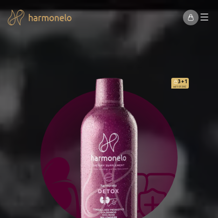
3+1
od 1 013 Kč