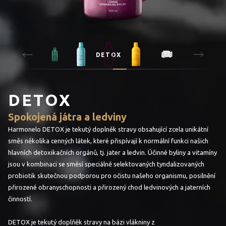
DETOX
DETOX
Spokojená játra a ledviny
Harmonelo DETOX je tekutý doplněk stravy obsahující zcela unikátní
směs několika cenných látek, které přispívají k normální funkci našich
hlavních detoxikačních orgánů, tj. jater a ledvin. Účinné byliny a vitamíny
jsou v kombinaci se směsí speciálně selektovaných tyndalizovaných
probiotik skutečnou podporou pro očistu našeho organismu, posilnění
přirozené obranyschopnosti a přirozený chod ledvinových a jaterních
činností.
DETOX je tekutý doplňěk stravy na bázi vlákniny z