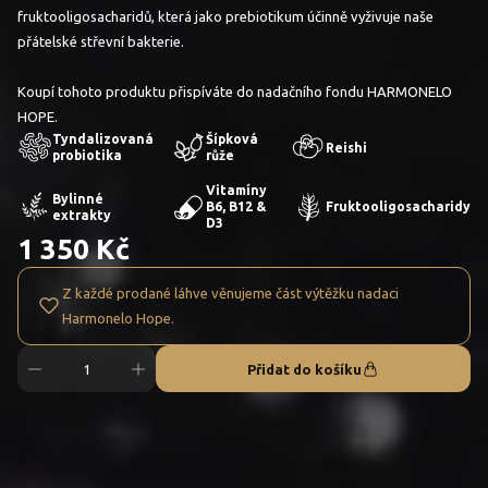
fruktooligosacharidů, která jako prebiotikum účinně vyživuje naše
přátelské střevní bakterie.
Koupí tohoto produktu přispíváte do nadačního fondu HARMONELO
HOPE.
Tyndalizovaná
Šípková
Reishi
probiotika
růže
Vitamíny
Bylinné
B6, B12 &
Fruktooligosacharidy
extrakty
D3
1 350 Kč
Z každé prodané láhve věnujeme část výtěžku nadaci
Harmonelo Hope.
Přidat do košíku