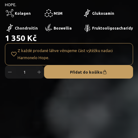
HOPE.
Kolagen
MSM
Glukosamin
Chondroitin
Boswellia
Fruktooligosacharidy
1 350 Kč
Z každé prodané láhve věnujeme část výtěžku nadaci
Harmonelo Hope.
Přidat do košíku