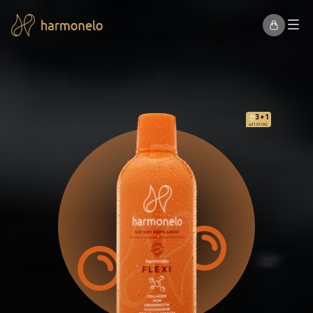
3+1
od 1 013 Kč