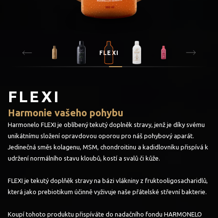
FLEXI
FLEXI
Harmonie vašeho pohybu
Harmonelo FLEXI je oblíbený tekutý doplněk stravy, jenž je díky svému
unikátnímu složení opravdovou oporou pro náš pohybový aparát.
Jedinečná směs kolagenu, MSM, chondroitinu a kadidlovníku přispívá k
udržení normálního stavu kloubů, kostí a svalů či kůže.
FLEXI je tekutý doplňěk stravy na bázi vlákniny z fruktooligosacharidlů,
která jako prebiotikum účinně vyživuje naše přátelské střevní bakterie.
Koupí tohoto produktu přispíváte do nadačního fondu HARMONELO