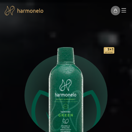
3+1
od 1 013 Kč