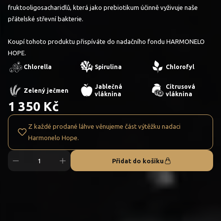
fruktooligosacharidlů, která jako prebiotikum účinně vyživuje naše
přátelské střevní bakterie.
Koupí tohoto produktu přispíváte do nadačního fondu HARMONELO
HOPE.
Chlorella
Spirulina
Chlorofyl
Jablečná
Citrusová
Zelený ječmen
vláknina
vláknina
1 350 Kč
Z každé prodané láhve věnujeme část výtěžku nadaci
Harmonelo Hope.
Přidat do košíku