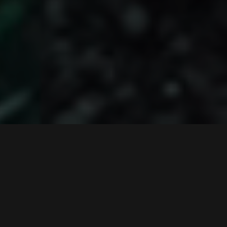
Hlavní výhody:
vysoká biologická dostupnost
obsahuje přírodní zdroj chlorofylu
100% vegan
bez sóji
100% bez umělých barviv
bez lepku