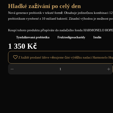
Hladké zažívání po celý den
Nová generace probiotik v tekuté formě. Obsahuje jedinečnou kombinaci 12 
probiotikum vyrobené z 10 miliard bakterií. Zásadní výhodou je možnost po
Koupí tohoto produktu přispíváte do nadačního fondu HARMONELO HOPE
Tyndalizovaná probiotika
Fruktooligosacharidy
Inulin
1 350 Kč
Z každé prodané láhve věnujeme část výtěžku nadaci Harmonelo Ho