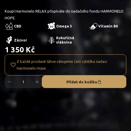
Koupí Harmonelo RELAX přispíváte do nadačního fondu HARMONELO
HOPE.
CBD
Omega 3
Vitamin B6
Kukuřičná
Zázvor
vláknina
1 350 Kč
Z každé prodané láhve věnujeme část výtěžku nadaci
Harmonelo Hope.
Přidat do košíku