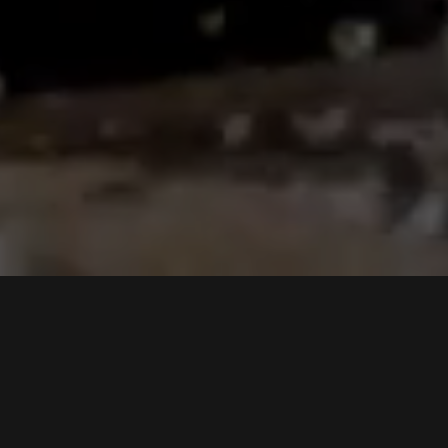
Hlavní výhody:
vysoká biologická dostupnost aktivních složek
bez sóji
100% bez umělých barviv
bez lepku
bez laktózy