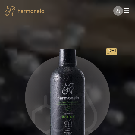
3+1
od 1 013 Kč